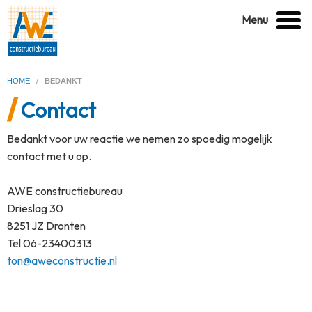
Menu
HOME
/
BEDANKT
Contact
Bedankt voor uw reactie we nemen zo spoedig mogelijk
contact met u op.
AWE constructiebureau
Drieslag 30
8251 JZ Dronten
Tel 06-23400313
ton@aweconstructie.nl